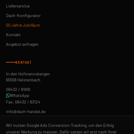
Lieferservice
Dach-Konfigurator
50 Jahre Jubiläum
Kontakt
Angebot anfragen
KONTAKT
In den Hofmannsbergen
65558 Heistenbach
06432 / 81816
WhatsApp
Fax: 06432 / 83124
info@dach-handel.de
ÖFFNUNGSZEITEN
Wir nutzen Google Ads Conversion-Tracking, um den Erfolg
Mo–Fr 07:30–12:00 Uhr
unserer Werbung zu messen. Dafür setzen wir erst nach Ihrer