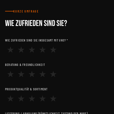
KURZE UMFRAGE
WIE ZUFRIEDEN SIND SIE?
WIE ZUFRIEDEN SIND SIE INSGESAMT MIT UNS? *
★
★
★
★
★
BERATUNG & FREUNDLICHKEIT
★
★
★
★
★
PRODUKTQUALITÄT & SORTIMENT
★
★
★
★
★
LIEFERUNG / ABHOLUNG (PÜNKTLICHKEIT, ZUSTAND DER WARE)